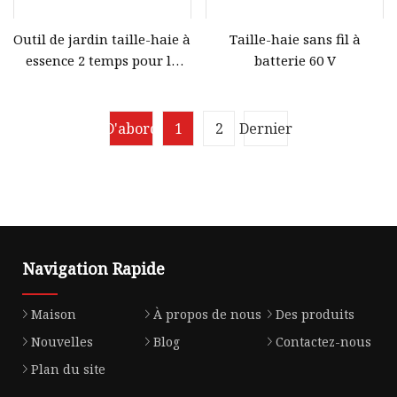
Outil de jardin taille-haie à
Taille-haie sans fil à
essence 2 temps pour la
batterie 60 V
coupe de thé/feuilles
D'abord
1
2
Dernier
Navigation Rapide
Maison
À propos de nous
Des produits
Nouvelles
Blog
Contactez-nous
Plan du site