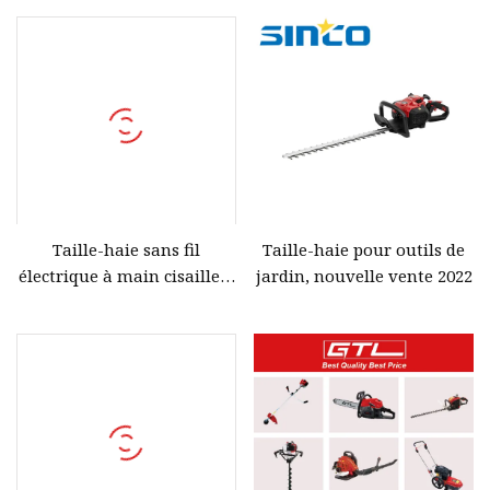
scie à chaîne, taille-haie,
Taille-haie à main Taille-
débroussailleuse
haie à essence pour outils
de jardin
Taille-haie sans fil
Taille-haie pour outils de
électrique à main cisaille à
jardin, nouvelle vente 2022
gazon tondeuse à arbustes
7.2V coupe-herbe
électrique batterie
Rechargeable