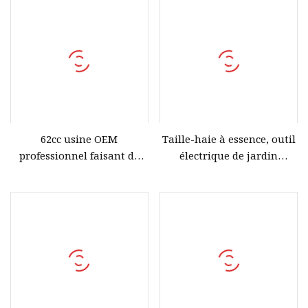
62cc usine OEM
Taille-haie à essence, outil
professionnel faisant de
électrique de jardin
l'essence tronçonneuse à
professionnel d'usine, 25,4
bois coupe grand
cc, 2 temps, lame à double
déplacement
dent