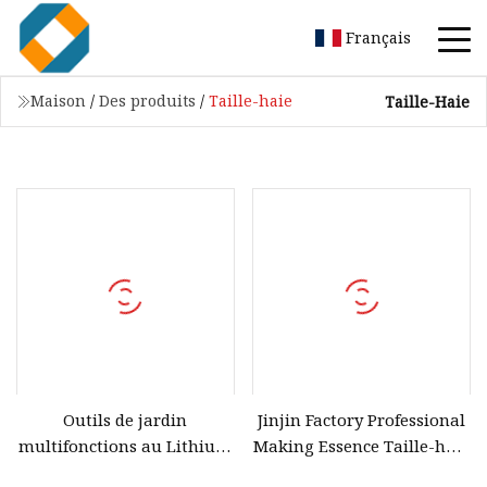
Français
Maison
/
Des produits
/
Taille-haie
Taille-Haie
Outils de jardin
Jinjin Factory Professional
multifonctions au Lithium
Making Essence Taille-haie
40V 4 en 1, coupe-herbe,
à essence Taille-haie