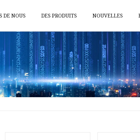
S DE NOUS
DES PRODUITS
NOUVELLES
Taille-haie
Scie à chaîne à essence
Débroussailleuse à essence
Mini scie à chaîne
Scie à chaîne semi-
professionnelle