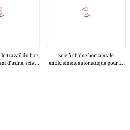
le travail du bois,
Scie à chaîne horizontale
t d'usine, scie à
entièrement automatique pour le
le d'occasion à
travail du bois, scie à ruban, à
ndre
vendre