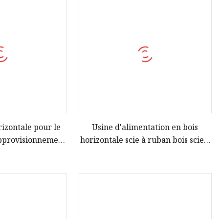
rizontale pour le
Usine d'alimentation en bois
 approvisionnement
horizontale scie à ruban bois scie à
 chaîne portatives
chaîne mobile