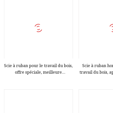
Scie à ruban pour le travail du bois,
Scie à ruban ho
offre spéciale, meilleure
travail du bois,
tronçonneuse Portable pour scierie
d'usine, scies à