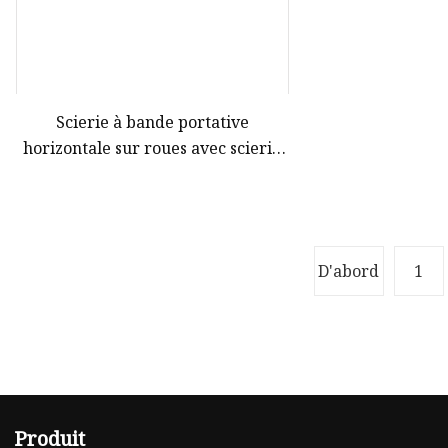
Scierie à bande portative
horizontale sur roues avec scierie
sur remorque à vendre
D'abord
1
Produit